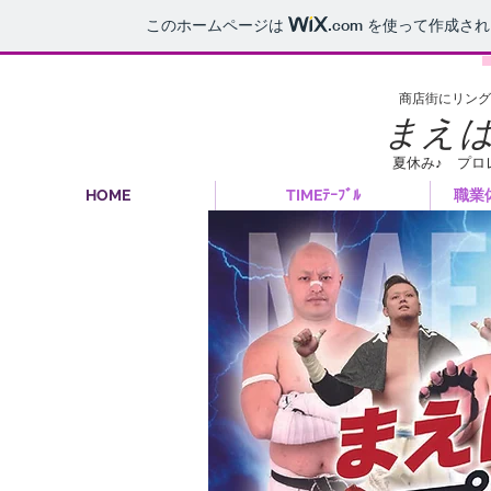
このホームページは
.com
を使って作成され
​商店街にリン
​まえ
​夏休み♪ プ
HOME
TIMEﾃｰﾌﾞﾙ
職業